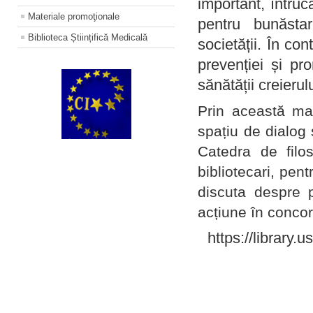
important, întruc
Materiale promoţionale
pentru bunăstar
Biblioteca Științifică Medicală
societății. În con
prevenției și pr
sănătății creierul
Prin această ma
spațiu de dialog 
Catedra de filo
bibliotecari, pent
discuta despre p
acțiune în concord
https://library.