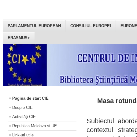
PARLAMENTUL EUROPEAN
CONSILIUL EUROPEI
EURON
ERASMUS+
Pagina de start CIE
Masa rotundă
Despre CIE
Activități CIE
Subiectul aborda
Republica Moldova și UE
contextul strat
Link-uri utile