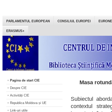
PARLAMENTUL EUROPEAN
CONSILIUL EUROPEI
EURON
ERASMUS+
Pagina de start CIE
Masa rotundă
Despre CIE
Activități CIE
Subiectul aborda
Republica Moldova și UE
contextul strat
Link-uri utile