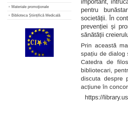
important, întruc
Materiale promoţionale
pentru bunăstar
Biblioteca Științifică Medicală
societății. În con
prevenției și pr
sănătății creierul
Prin această ma
spațiu de dialog 
Catedra de filo
bibliotecari, pent
discuta despre p
acțiune în concord
https://library.