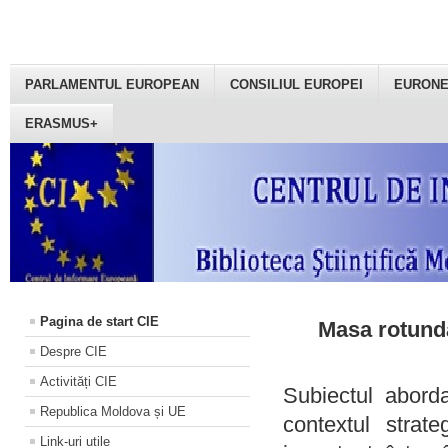
PARLAMENTUL EUROPEAN
CONSILIUL EUROPEI
EURON
ERASMUS+
Pagina de start CIE
Masa rotundă
Despre CIE
Activități CIE
Subiectul aborda
Republica Moldova și UE
contextul strat
Link-uri utile