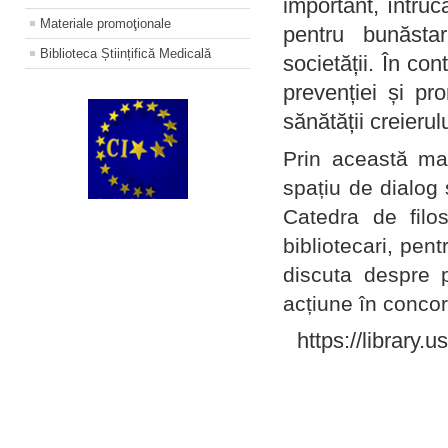
important, întruc
Materiale promoţionale
pentru bunăstar
Biblioteca Științifică Medicală
societății. În con
prevenției și pr
sănătății creierul
Prin această ma
spațiu de dialog 
Catedra de filo
bibliotecari, pent
discuta despre p
acțiune în concord
https://library.