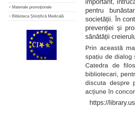
important, întruc
Materiale promoţionale
pentru bunăstar
Biblioteca Științifică Medicală
societății. În con
prevenției și pr
sănătății creierul
Prin această ma
spațiu de dialog 
Catedra de filo
bibliotecari, pent
discuta despre p
acțiune în concord
https://library.