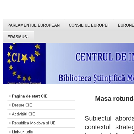
PARLAMENTUL EUROPEAN
CONSILIUL EUROPEI
EURON
ERASMUS+
Pagina de start CIE
Masa rotundă
Despre CIE
Activități CIE
Subiectul aborda
Republica Moldova și UE
contextul strat
Link-uri utile