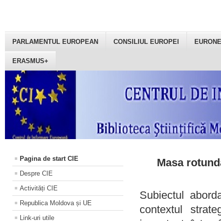
PARLAMENTUL EUROPEAN
CONSILIUL EUROPEI
EURON
ERASMUS+
Pagina de start CIE
Masa rotundă
Despre CIE
Activități CIE
Subiectul aborda
Republica Moldova și UE
contextul strat
Link-uri utile