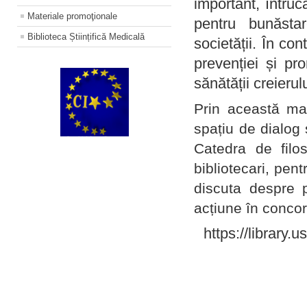
important, întruc
Materiale promoţionale
pentru bunăstar
Biblioteca Științifică Medicală
societății. În con
prevenției și pr
sănătății creierul
Prin această ma
spațiu de dialog 
Catedra de filo
bibliotecari, pent
discuta despre p
acțiune în concord
https://library.