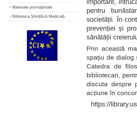
important, întruc
Materiale promoţionale
pentru bunăstar
Biblioteca Științifică Medicală
societății. În con
prevenției și pr
sănătății creierul
Prin această ma
spațiu de dialog 
Catedra de filo
bibliotecari, pent
discuta despre p
acțiune în concord
https://library.