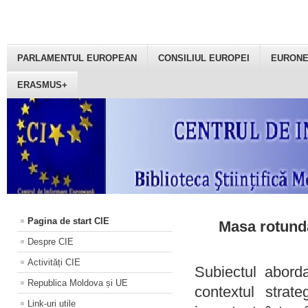
PARLAMENTUL EUROPEAN
CONSILIUL EUROPEI
EURON
ERASMUS+
Pagina de start CIE
Masa rotundă
Despre CIE
Activități CIE
Subiectul aborda
Republica Moldova și UE
contextul strat
Link-uri utile