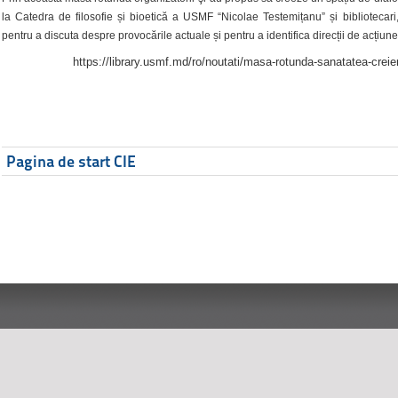
la Catedra de filosofie și bioetică a USMF “Nicolae Testemițanu” și bibliotecari,
pentru a discuta despre provocările actuale și pentru a identifica direcții de acțiune
https://library.usmf.md/ro/noutati/masa-rotunda-sanatatea-creier
Pagina de start CIE