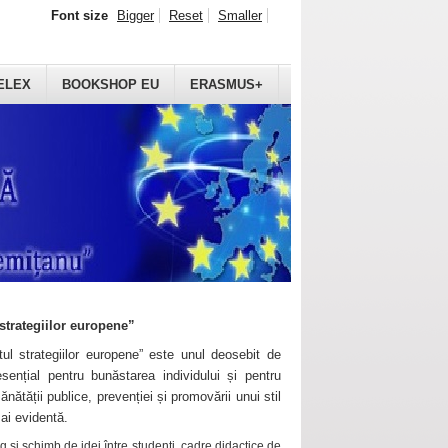
Font size
Bigger
Reset
Smaller
ELEX
BOOKSHOP EU
ERASMUS+
strategiilor europene”
ul strategiilor europene” este unul deosebit de
sențial pentru bunăstarea individului și pentru
ănătății publice, prevenției și promovării unui stil
mai evidentă.
 și schimb de idei între studenți, cadre didactice de