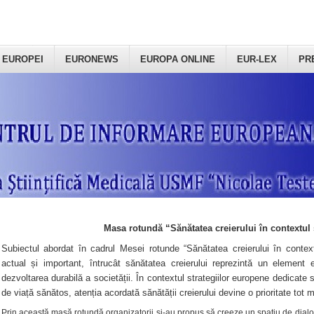
 EUROPEI
EURONEWS
EUROPA ONLINE
EUR-LEX
PR
Masa rotundă “Sănătatea creierului în contextul 
Subiectul abordat în cadrul Mesei rotunde “Sănătatea creierului în context
actual și important, întrucât sănătatea creierului reprezintă un element e
dezvoltarea durabilă a societății. În contextul strategiilor europene dedicate s
de viață sănătos, atenția acordată sănătății creierului devine o prioritate tot 
Prin această masă rotundă organizatorii şi-au propus să creeze un spațiu de dialog