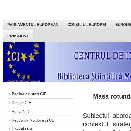
PARLAMENTUL EUROPEAN
CONSILIUL EUROPEI
EURON
ERASMUS+
Pagina de start CIE
Masa rotundă
Despre CIE
Activități CIE
Subiectul aborda
Republica Moldova și UE
contextul strat
Link-uri utile