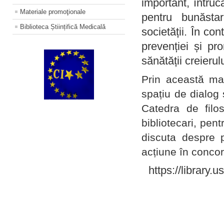
important, întruc
Materiale promoţionale
pentru bunăstar
Biblioteca Științifică Medicală
societății. În con
prevenției și pr
sănătății creierul
Prin această ma
spațiu de dialog 
Catedra de filo
bibliotecari, pent
discuta despre p
acțiune în concord
https://library.