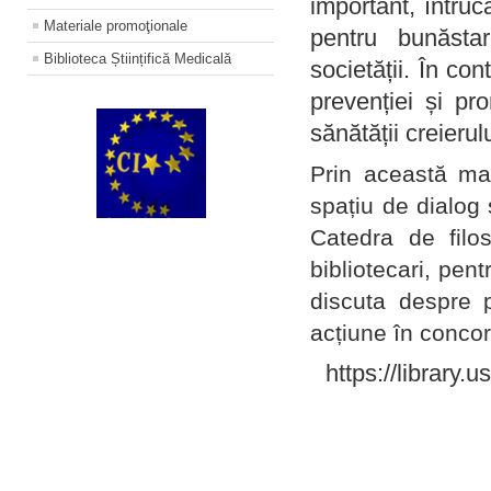
important, întruc
Materiale promoţionale
pentru bunăstar
Biblioteca Științifică Medicală
societății. În con
prevenției și pr
sănătății creierul
Prin această ma
spațiu de dialog 
Catedra de filo
bibliotecari, pent
discuta despre p
acțiune în concord
https://library.