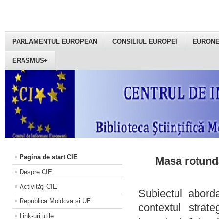
PARLAMENTUL EUROPEAN
CONSILIUL EUROPEI
EURON
ERASMUS+
Pagina de start CIE
Masa rotundă
Despre CIE
Activități CIE
Subiectul aborda
Republica Moldova și UE
contextul strat
Link-uri utile