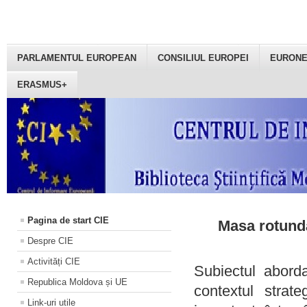
PARLAMENTUL EUROPEAN
CONSILIUL EUROPEI
EURON
ERASMUS+
Pagina de start CIE
Masa rotundă
Despre CIE
Activități CIE
Subiectul aborda
Republica Moldova și UE
contextul strat
Link-uri utile