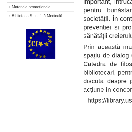
important, întruc
Materiale promoţionale
pentru bunăstar
Biblioteca Științifică Medicală
societății. În con
prevenției și pr
sănătății creierul
Prin această ma
spațiu de dialog 
Catedra de filo
bibliotecari, pent
discuta despre p
acțiune în concord
https://library.