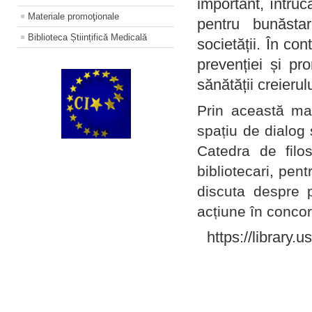
important, întruc
Materiale promoţionale
pentru bunăstar
Biblioteca Științifică Medicală
societății. În con
prevenției și pr
sănătății creierul
Prin această ma
spațiu de dialog 
Catedra de filo
bibliotecari, pent
discuta despre p
acțiune în concord
https://library.