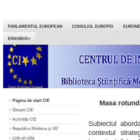
PARLAMENTUL EUROPEAN
CONSILIUL EUROPEI
EURON
ERASMUS+
Pagina de start CIE
Masa rotundă
Despre CIE
Activități CIE
Subiectul aborda
Republica Moldova și UE
contextul strat
Link-uri utile