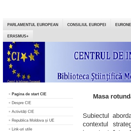
PARLAMENTUL EUROPEAN
CONSILIUL EUROPEI
EURON
ERASMUS+
Pagina de start CIE
Masa rotundă
Despre CIE
Activități CIE
Subiectul aborda
Republica Moldova și UE
contextul strat
Link-uri utile