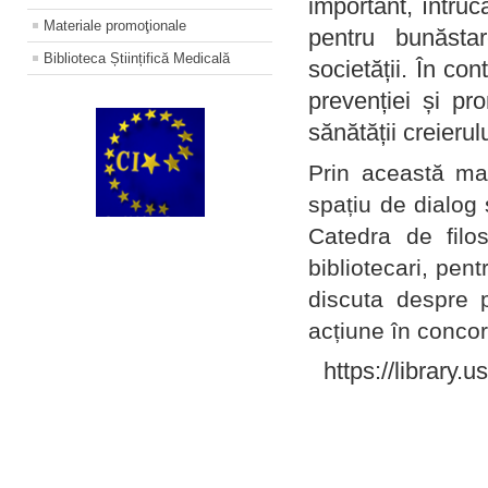
important, întruc
Materiale promoţionale
pentru bunăstar
Biblioteca Științifică Medicală
societății. În con
prevenției și pr
sănătății creierul
Prin această ma
spațiu de dialog 
Catedra de filo
bibliotecari, pent
discuta despre p
acțiune în concord
https://library.