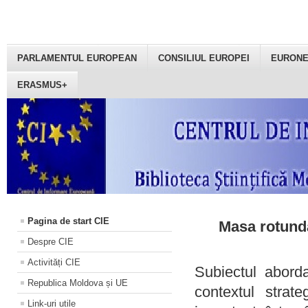
PARLAMENTUL EUROPEAN
CONSILIUL EUROPEI
EURON
ERASMUS+
Pagina de start CIE
Masa rotundă
Despre CIE
Activități CIE
Subiectul aborda
Republica Moldova și UE
contextul strat
Link-uri utile