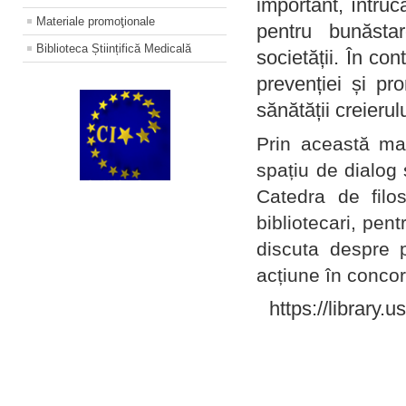
important, întruc
Materiale promoţionale
pentru bunăstar
Biblioteca Științifică Medicală
societății. În con
prevenției și pr
sănătății creierul
Prin această ma
spațiu de dialog 
Catedra de filo
bibliotecari, pent
discuta despre p
acțiune în concord
https://library.