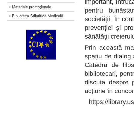
important, întruc
Materiale promoţionale
pentru bunăstar
Biblioteca Științifică Medicală
societății. În con
prevenției și pr
sănătății creierul
Prin această ma
spațiu de dialog 
Catedra de filo
bibliotecari, pent
discuta despre p
acțiune în concord
https://library.