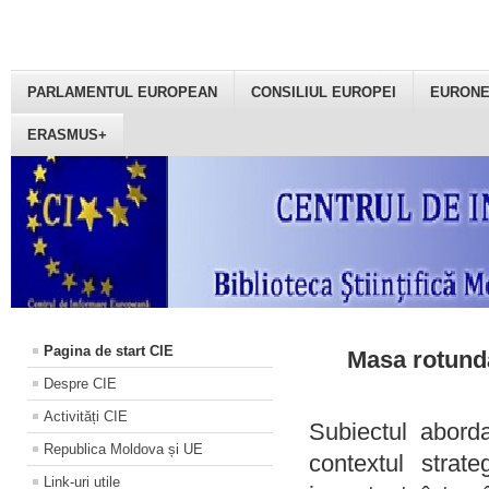
PARLAMENTUL EUROPEAN
CONSILIUL EUROPEI
EURON
ERASMUS+
Pagina de start CIE
Masa rotundă
Despre CIE
Activități CIE
Subiectul aborda
Republica Moldova și UE
contextul strat
Link-uri utile