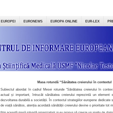
 EUROPEI
EURONEWS
EUROPA ONLINE
EUR-LEX
PR
Masa rotundă “Sănătatea creierului în contextul 
Subiectul abordat în cadrul Mesei rotunde “Sănătatea creierului în context
actual și important, întrucât sănătatea creierului reprezintă un element e
dezvoltarea durabilă a societății. În contextul strategiilor europene dedicate s
de viață sănătos, atenția acordată sănătății creierului devine o prioritate tot 
Prin această masă rotundă organizatorii şi-au propus să creeze un spațiu de dialog