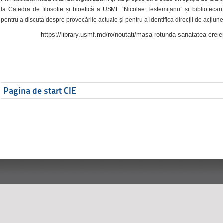
la Catedra de filosofie și bioetică a USMF “Nicolae Testemițanu” și bibliotecari,
pentru a discuta despre provocările actuale și pentru a identifica direcții de acțiune
https://library.usmf.md/ro/noutati/masa-rotunda-sanatatea-creier
Pagina de start CIE