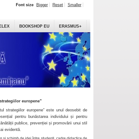
Font size
Bigger
Reset
Smaller
ELEX
BOOKSHOP EU
ERASMUS+
strategiilor europene”
ul strategiilor europene” este unul deosebit de
sențial pentru bunăstarea individului și pentru
ănătății publice, prevenției și promovării unui stil
mai evidentă.
 și schimb de idei între studenți, cadre didactice de