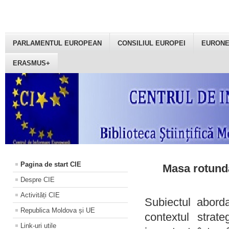
PARLAMENTUL EUROPEAN
CONSILIUL EUROPEI
EURON
ERASMUS+
Pagina de start CIE
Masa rotundă
Despre CIE
Activități CIE
Subiectul aborda
Republica Moldova și UE
contextul strat
Link-uri utile