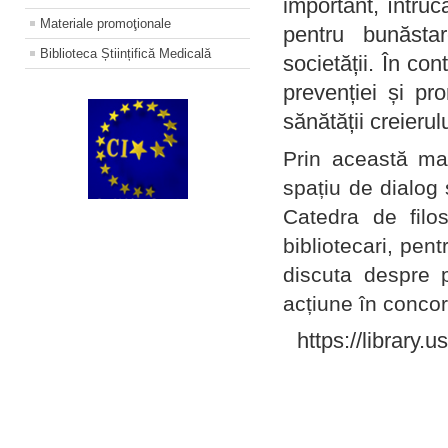
important, întruc
Materiale promoţionale
pentru bunăstar
Biblioteca Științifică Medicală
societății. În con
prevenției și pr
sănătății creierul
Prin această ma
spațiu de dialog 
Catedra de filo
bibliotecari, pent
discuta despre p
acțiune în concord
https://library.