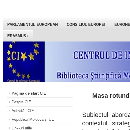
PARLAMENTUL EUROPEAN
CONSILIUL EUROPEI
EURON
ERASMUS+
Pagina de start CIE
Masa rotundă
Despre CIE
Activități CIE
Subiectul aborda
Republica Moldova și UE
contextul strat
Link-uri utile