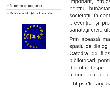
important, întruc
Materiale promoţionale
pentru bunăstar
Biblioteca Științifică Medicală
societății. În con
prevenției și pr
sănătății creierul
Prin această ma
spațiu de dialog 
Catedra de filo
bibliotecari, pent
discuta despre p
acțiune în concord
https://library.