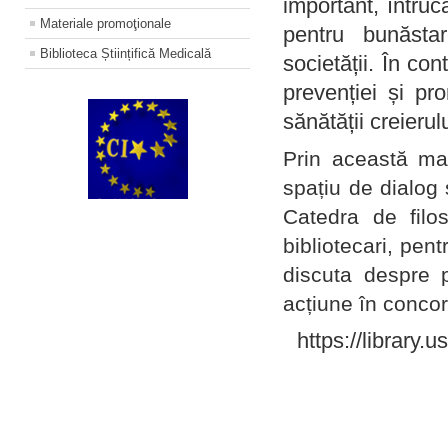
important, întruc
Materiale promoţionale
pentru bunăstar
Biblioteca Științifică Medicală
societății. În con
prevenției și pr
sănătății creierul
Prin această ma
spațiu de dialog 
Catedra de filo
bibliotecari, pent
discuta despre p
acțiune în concord
https://library.