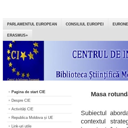
PARLAMENTUL EUROPEAN
CONSILIUL EUROPEI
EURON
ERASMUS+
Pagina de start CIE
Masa rotundă
Despre CIE
Activități CIE
Subiectul aborda
Republica Moldova și UE
contextul strat
Link-uri utile