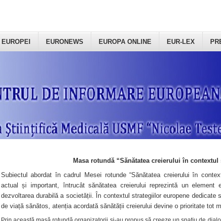
 EUROPEI
EURONEWS
EUROPA ONLINE
EUR-LEX
PR
Masa rotundă “Sănătatea creierului în contextul 
Subiectul abordat în cadrul Mesei rotunde “Sănătatea creierului în context
actual și important, întrucât sănătatea creierului reprezintă un element e
dezvoltarea durabilă a societății. În contextul strategiilor europene dedicate s
de viață sănătos, atenția acordată sănătății creierului devine o prioritate tot 
Prin această masă rotundă organizatorii şi-au propus să creeze un spațiu de dialog