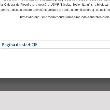
la Catedra de filosofie și bioetică a USMF “Nicolae Testemițanu” și bibliotecari,
pentru a discuta despre provocările actuale și pentru a identifica direcții de acțiune
https://library.usmf.md/ro/noutati/masa-rotunda-sanatatea-creier
Pagina de start CIE