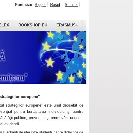
Font size
Bigger
Reset
Smaller
ELEX
BOOKSHOP EU
ERASMUS+
strategiilor europene”
ul strategiilor europene” este unul deosebit de
sențial pentru bunăstarea individului și pentru
ănătății publice, prevenției și promovării unui stil
mai evidentă.
 și schimb de idei între studenți, cadre didactice de