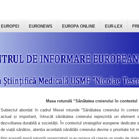
 EUROPEI
EURONEWS
EUROPA ONLINE
EUR-LEX
PR
Masa rotundă “Sănătatea creierului în contextul 
Subiectul abordat în cadrul Mesei rotunde “Sănătatea creierului în context
actual și important, întrucât sănătatea creierului reprezintă un element e
dezvoltarea durabilă a societății. În contextul strategiilor europene dedicate s
de viață sănătos, atenția acordată sănătății creierului devine o prioritate tot 
Prin această masă rotundă organizatorii şi-au propus să creeze un spațiu de dialog