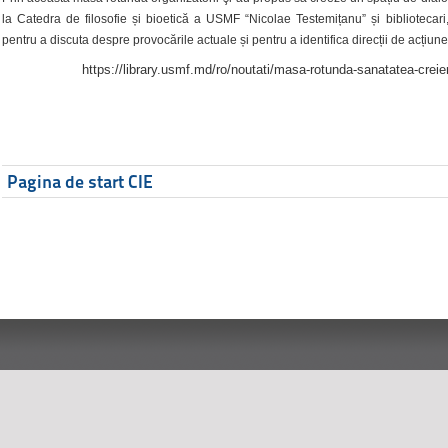
la Catedra de filosofie și bioetică a USMF “Nicolae Testemițanu” și bibliotecari,
pentru a discuta despre provocările actuale și pentru a identifica direcții de acțiune
https://library.usmf.md/ro/noutati/masa-rotunda-sanatatea-creier
Pagina de start CIE