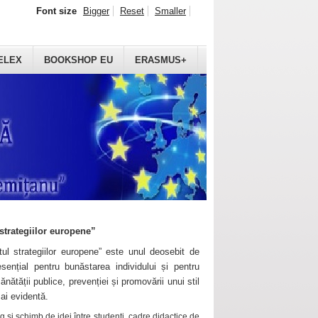
Font size
Bigger
Reset
Smaller
ELEX
BOOKSHOP EU
ERASMUS+
strategiilor europene”
ul strategiilor europene” este unul deosebit de
sențial pentru bunăstarea individului și pentru
ănătății publice, prevenției și promovării unui stil
mai evidentă.
 și schimb de idei între studenți, cadre didactice de