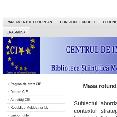
PARLAMENTUL EUROPEAN
CONSILIUL EUROPEI
EURON
ERASMUS+
Pagina de start CIE
Masa rotundă
Despre CIE
Activități CIE
Subiectul aborda
Republica Moldova și UE
contextul strat
Link-uri utile