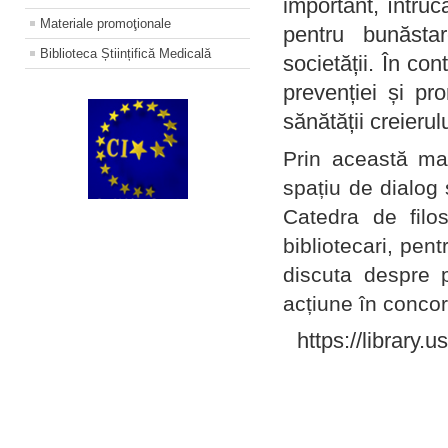
important, întruc
Materiale promoţionale
pentru bunăstar
Biblioteca Științifică Medicală
societății. În con
prevenției și pr
sănătății creierul
Prin această ma
spațiu de dialog 
Catedra de filo
bibliotecari, pent
discuta despre p
acțiune în concord
https://library.