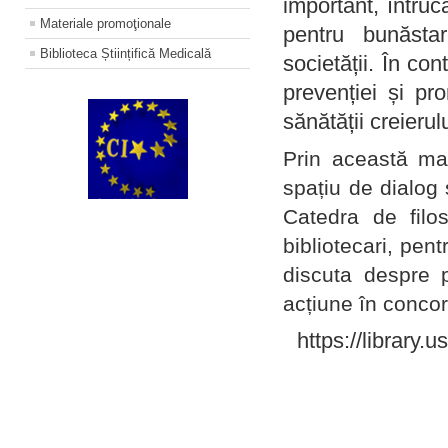
important, întruc
Materiale promoţionale
pentru bunăstar
Biblioteca Științifică Medicală
societății. În con
prevenției și pr
sănătății creierul
Prin această ma
spațiu de dialog 
Catedra de filo
bibliotecari, pent
discuta despre p
acțiune în concord
https://library.