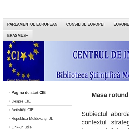
PARLAMENTUL EUROPEAN
CONSILIUL EUROPEI
EURON
ERASMUS+
Pagina de start CIE
Masa rotundă
Despre CIE
Activități CIE
Subiectul aborda
Republica Moldova și UE
contextul strat
Link-uri utile