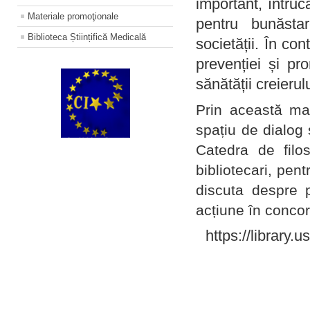
important, întruc
Materiale promoţionale
pentru bunăstar
Biblioteca Științifică Medicală
societății. În con
prevenției și pr
sănătății creierul
Prin această ma
spațiu de dialog 
Catedra de filo
bibliotecari, pent
discuta despre p
acțiune în concord
https://library.