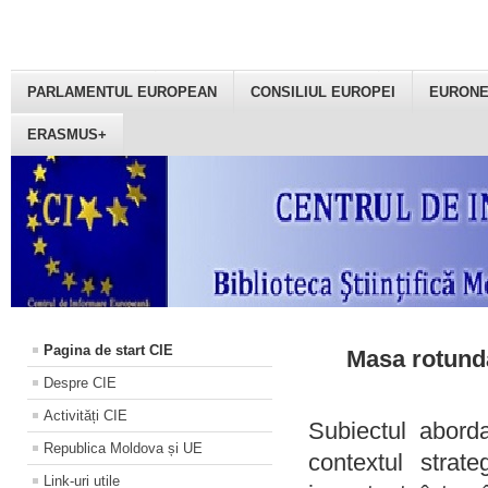
PARLAMENTUL EUROPEAN
CONSILIUL EUROPEI
EURON
ERASMUS+
Pagina de start CIE
Masa rotundă
Despre CIE
Activități CIE
Subiectul aborda
Republica Moldova și UE
contextul strat
Link-uri utile