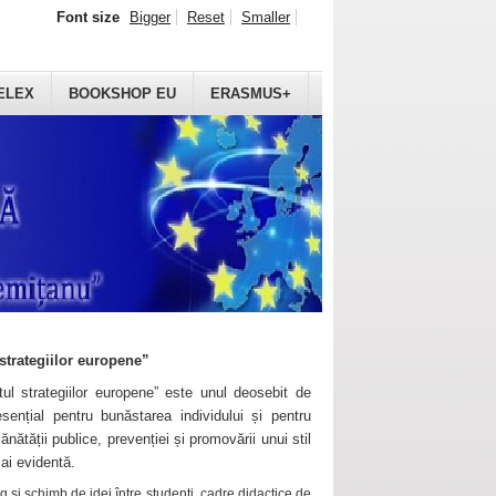
Font size
Bigger
Reset
Smaller
ELEX
BOOKSHOP EU
ERASMUS+
strategiilor europene”
ul strategiilor europene” este unul deosebit de
sențial pentru bunăstarea individului și pentru
ănătății publice, prevenției și promovării unui stil
mai evidentă.
 și schimb de idei între studenți, cadre didactice de