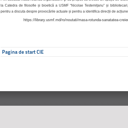
la Catedra de filosofie și bioetică a USMF “Nicolae Testemițanu” și bibliotecari,
pentru a discuta despre provocările actuale și pentru a identifica direcții de acțiune
https://library.usmf.md/ro/noutati/masa-rotunda-sanatatea-creier
Pagina de start CIE