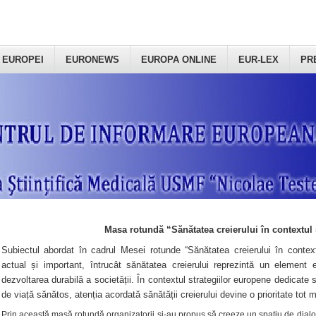
 EUROPEI
EURONEWS
EUROPA ONLINE
EUR-LEX
PR
Masa rotundă “Sănătatea creierului în contextul 
Subiectul abordat în cadrul Mesei rotunde “Sănătatea creierului în context
actual și important, întrucât sănătatea creierului reprezintă un element e
dezvoltarea durabilă a societății. În contextul strategiilor europene dedicate s
de viață sănătos, atenția acordată sănătății creierului devine o prioritate tot 
Prin această masă rotundă organizatorii şi-au propus să creeze un spațiu de dialog