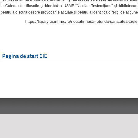
la Catedra de filosofie și bioetică a USMF “Nicolae Testemițanu” și bibliotecari,
pentru a discuta despre provocările actuale și pentru a identifica direcții de acțiune
https://library.usmf.md/ro/noutati/masa-rotunda-sanatatea-creier
Pagina de start CIE