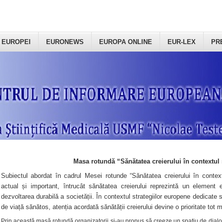
 EUROPEI
EURONEWS
EUROPA ONLINE
EUR-LEX
PR
Masa rotundă “Sănătatea creierului în contextul 
Subiectul abordat în cadrul Mesei rotunde “Sănătatea creierului în context
actual și important, întrucât sănătatea creierului reprezintă un element e
dezvoltarea durabilă a societății. În contextul strategiilor europene dedicate s
de viață sănătos, atenția acordată sănătății creierului devine o prioritate tot 
Prin această masă rotundă organizatorii şi-au propus să creeze un spațiu de dialog