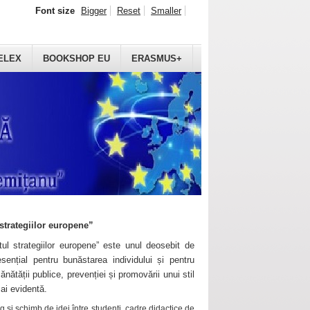
Font size
Bigger
Reset
Smaller
ELEX
BOOKSHOP EU
ERASMUS+
strategiilor europene”
ul strategiilor europene” este unul deosebit de
sențial pentru bunăstarea individului și pentru
ănătății publice, prevenției și promovării unui stil
mai evidentă.
 și schimb de idei între studenți, cadre didactice de