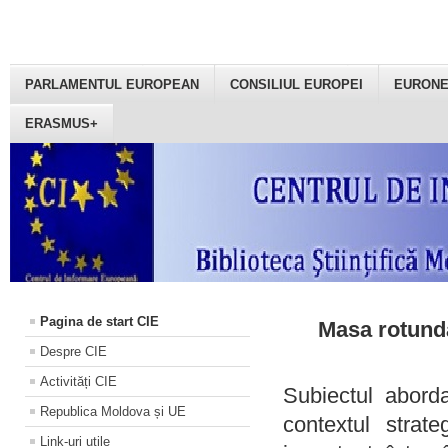
PARLAMENTUL EUROPEAN
CONSILIUL EUROPEI
EURON
ERASMUS+
Pagina de start CIE
Masa rotundă
Despre CIE
Activități CIE
Subiectul aborda
Republica Moldova și UE
contextul strat
Link-uri utile