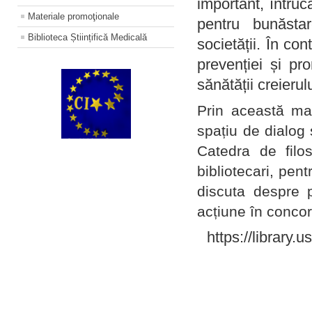
important, întruc
Materiale promoţionale
pentru bunăstar
Biblioteca Științifică Medicală
societății. În con
prevenției și pr
sănătății creierul
Prin această ma
spațiu de dialog 
Catedra de filo
bibliotecari, pent
discuta despre p
acțiune în concord
https://library.