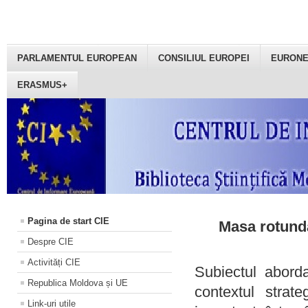
PARLAMENTUL EUROPEAN
CONSILIUL EUROPEI
EURON
ERASMUS+
Pagina de start CIE
Masa rotundă
Despre CIE
Activități CIE
Subiectul aborda
Republica Moldova și UE
contextul strat
Link-uri utile