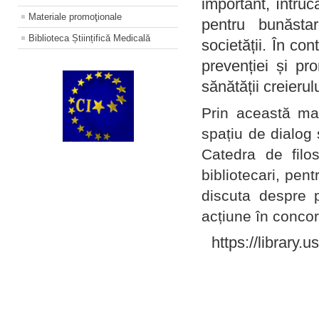
important, întruc
Materiale promoţionale
pentru bunăstar
Biblioteca Științifică Medicală
societății. În con
prevenției și pr
sănătății creierul
Prin această ma
spațiu de dialog 
Catedra de filo
bibliotecari, pent
discuta despre p
acțiune în concord
https://library.