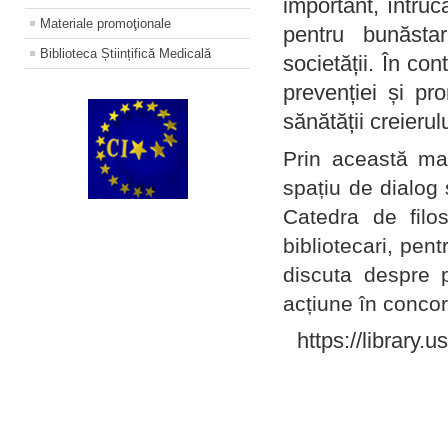
important, întruc
Materiale promoţionale
pentru bunăstar
Biblioteca Științifică Medicală
societății. În con
prevenției și pr
sănătății creierul
Prin această ma
spațiu de dialog 
Catedra de filo
bibliotecari, pent
discuta despre p
acțiune în concord
https://library.