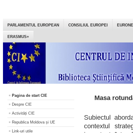
PARLAMENTUL EUROPEAN
CONSILIUL EUROPEI
EURON
ERASMUS+
Pagina de start CIE
Masa rotundă
Despre CIE
Activități CIE
Subiectul aborda
Republica Moldova și UE
contextul strat
Link-uri utile