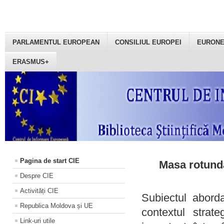
PARLAMENTUL EUROPEAN
CONSILIUL EUROPEI
EURON
ERASMUS+
Pagina de start CIE
Masa rotundă
Despre CIE
Activități CIE
Subiectul aborda
Republica Moldova și UE
contextul strat
Link-uri utile