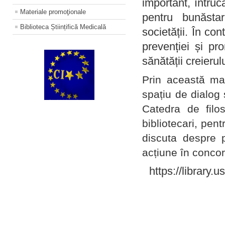
important, întruc
Materiale promoţionale
pentru bunăstar
Biblioteca Științifică Medicală
societății. În con
prevenției și pr
sănătății creierul
Prin această ma
spațiu de dialog 
Catedra de filo
bibliotecari, pent
discuta despre p
acțiune în concord
https://library.