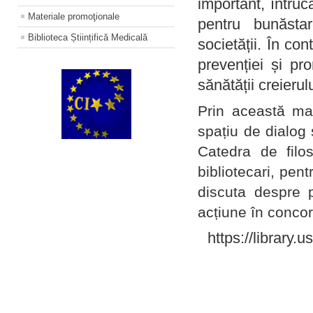
important, întruc
Materiale promoţionale
pentru bunăstar
Biblioteca Științifică Medicală
societății. În con
prevenției și pr
sănătății creierul
Prin această ma
spațiu de dialog 
Catedra de filo
bibliotecari, pent
discuta despre p
acțiune în concord
https://library.