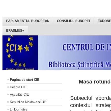
PARLAMENTUL EUROPEAN
CONSILIUL EUROPEI
EURON
ERASMUS+
Pagina de start CIE
Masa rotundă
Despre CIE
Activități CIE
Subiectul aborda
Republica Moldova și UE
contextul strat
Link-uri utile