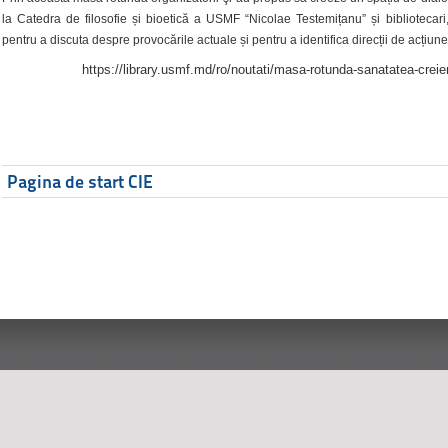
la Catedra de filosofie și bioetică a USMF “Nicolae Testemițanu” și bibliotecari,
pentru a discuta despre provocările actuale și pentru a identifica direcții de acțiune
https://library.usmf.md/ro/noutati/masa-rotunda-sanatatea-creier
Pagina de start CIE