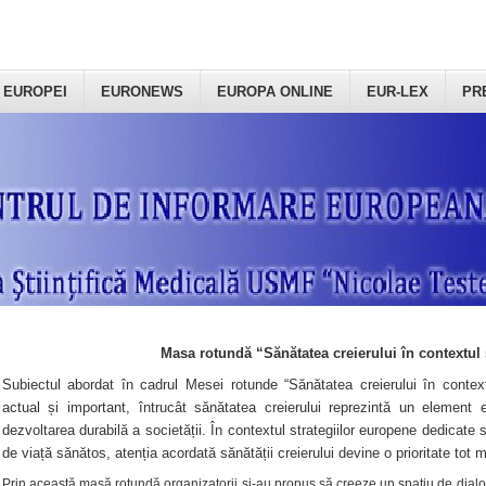
 EUROPEI
EURONEWS
EUROPA ONLINE
EUR-LEX
PR
Masa rotundă “Sănătatea creierului în contextul 
Subiectul abordat în cadrul Mesei rotunde “Sănătatea creierului în context
actual și important, întrucât sănătatea creierului reprezintă un element e
dezvoltarea durabilă a societății. În contextul strategiilor europene dedicate s
de viață sănătos, atenția acordată sănătății creierului devine o prioritate tot 
Prin această masă rotundă organizatorii şi-au propus să creeze un spațiu de dialog