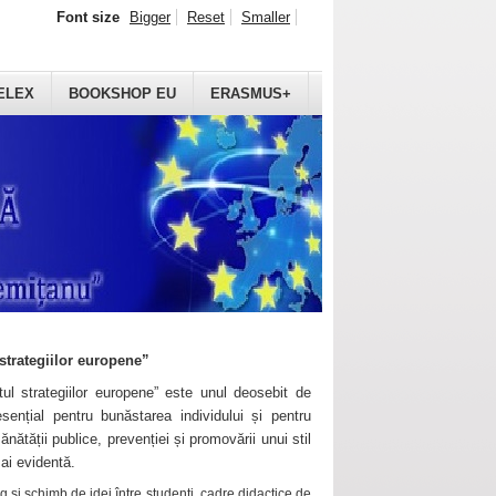
Font size
Bigger
Reset
Smaller
ELEX
BOOKSHOP EU
ERASMUS+
strategiilor europene”
ul strategiilor europene” este unul deosebit de
sențial pentru bunăstarea individului și pentru
ănătății publice, prevenției și promovării unui stil
mai evidentă.
 și schimb de idei între studenți, cadre didactice de