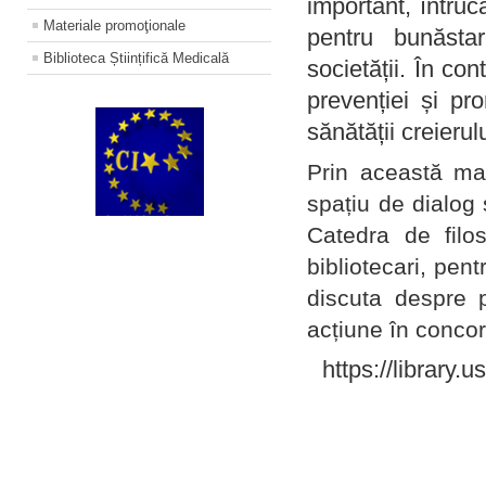
important, întruc
Materiale promoţionale
pentru bunăstar
Biblioteca Științifică Medicală
societății. În con
prevenției și pr
sănătății creierul
Prin această ma
spațiu de dialog 
Catedra de filo
bibliotecari, pent
discuta despre p
acțiune în concord
https://library.