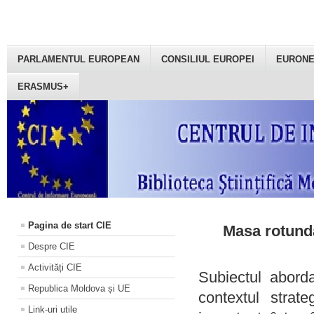
PARLAMENTUL EUROPEAN
CONSILIUL EUROPEI
EURON
ERASMUS+
Pagina de start CIE
Masa rotundă
Despre CIE
Activități CIE
Subiectul aborda
Republica Moldova și UE
contextul strat
Link-uri utile