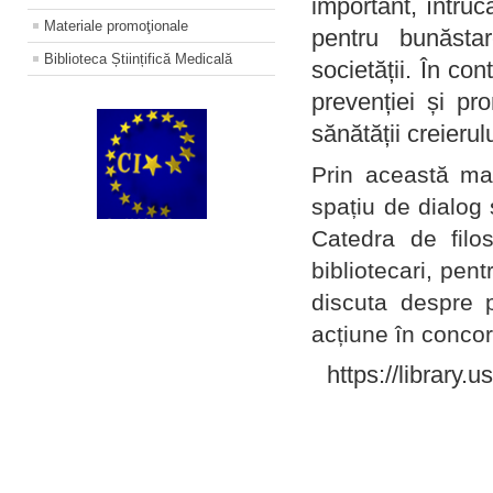
important, întruc
Materiale promoţionale
pentru bunăstar
Biblioteca Științifică Medicală
societății. În con
prevenției și pr
sănătății creierul
Prin această ma
spațiu de dialog 
Catedra de filo
bibliotecari, pent
discuta despre p
acțiune în concord
https://library.