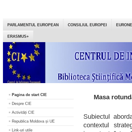
PARLAMENTUL EUROPEAN
CONSILIUL EUROPEI
EURON
ERASMUS+
Pagina de start CIE
Masa rotundă
Despre CIE
Activități CIE
Subiectul aborda
Republica Moldova și UE
contextul strat
Link-uri utile