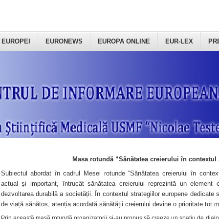
 EUROPEI
EURONEWS
EUROPA ONLINE
EUR-LEX
PR
Masa rotundă “Sănătatea creierului în contextul 
Subiectul abordat în cadrul Mesei rotunde “Sănătatea creierului în context
actual și important, întrucât sănătatea creierului reprezintă un element e
dezvoltarea durabilă a societății. În contextul strategiilor europene dedicate s
de viață sănătos, atenția acordată sănătății creierului devine o prioritate tot 
Prin această masă rotundă organizatorii şi-au propus să creeze un spațiu de dialog