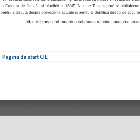
la Catedra de filosofie și bioetică a USMF “Nicolae Testemițanu” și bibliotecari,
pentru a discuta despre provocările actuale și pentru a identifica direcții de acțiune
https://library.usmf.md/ro/noutati/masa-rotunda-sanatatea-creier
Pagina de start CIE