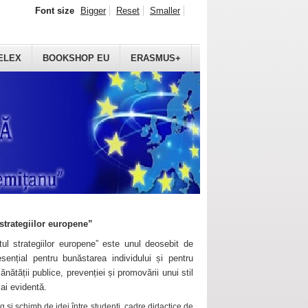
Font size
Bigger
Reset
Smaller
ELEX
BOOKSHOP EU
ERASMUS+
strategiilor europene”
ul strategiilor europene” este unul deosebit de
sențial pentru bunăstarea individului și pentru
ănătății publice, prevenției și promovării unui stil
mai evidentă.
 și schimb de idei între studenți, cadre didactice de