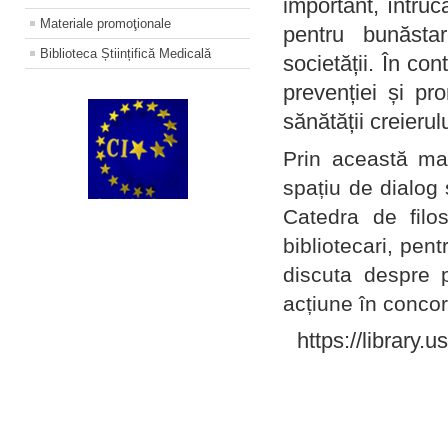
important, întruc
Materiale promoţionale
pentru bunăstar
Biblioteca Științifică Medicală
societății. În con
prevenției și pr
sănătății creierul
Prin această ma
spațiu de dialog 
Catedra de filo
bibliotecari, pent
discuta despre p
acțiune în concord
https://library.