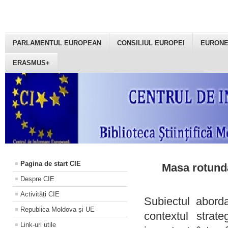
PARLAMENTUL EUROPEAN
CONSILIUL EUROPEI
EURON
ERASMUS+
Pagina de start CIE
Masa rotundă
Despre CIE
Activități CIE
Subiectul aborda
Republica Moldova și UE
contextul strat
Link-uri utile