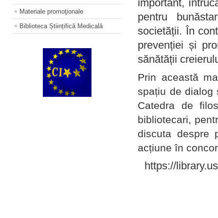
important, întruc
Materiale promoţionale
pentru bunăstar
Biblioteca Științifică Medicală
societății. În con
prevenției și pr
sănătății creierul
Prin această ma
spațiu de dialog 
Catedra de filo
bibliotecari, pent
discuta despre p
acțiune în concord
https://library.