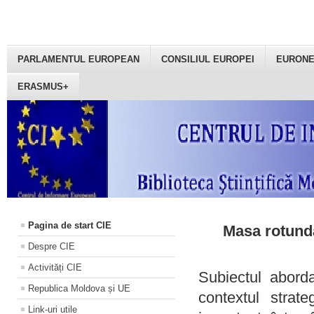
PARLAMENTUL EUROPEAN
CONSILIUL EUROPEI
EURON
ERASMUS+
Pagina de start CIE
Masa rotundă
Despre CIE
Activități CIE
Subiectul aborda
Republica Moldova și UE
contextul strat
Link-uri utile