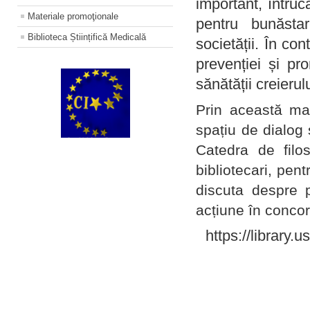
important, întruc
Materiale promoţionale
pentru bunăstar
Biblioteca Științifică Medicală
societății. În con
prevenției și pr
sănătății creierul
Prin această ma
spațiu de dialog 
Catedra de filo
bibliotecari, pent
discuta despre p
acțiune în concord
https://library.