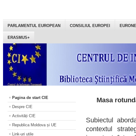
PARLAMENTUL EUROPEAN
CONSILIUL EUROPEI
EURON
ERASMUS+
Pagina de start CIE
Masa rotundă
Despre CIE
Activități CIE
Subiectul aborda
Republica Moldova și UE
contextul strat
Link-uri utile