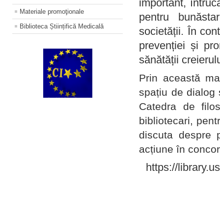
important, întruc
Materiale promoţionale
pentru bunăstar
Biblioteca Științifică Medicală
societății. În con
prevenției și pr
sănătății creierul
Prin această ma
spațiu de dialog 
Catedra de filo
bibliotecari, pent
discuta despre p
acțiune în concord
https://library.