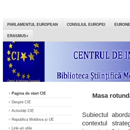
PARLAMENTUL EUROPEAN
CONSILIUL EUROPEI
EURON
ERASMUS+
Pagina de start CIE
Masa rotundă
Despre CIE
Activități CIE
Subiectul aborda
Republica Moldova și UE
contextul strat
Link-uri utile