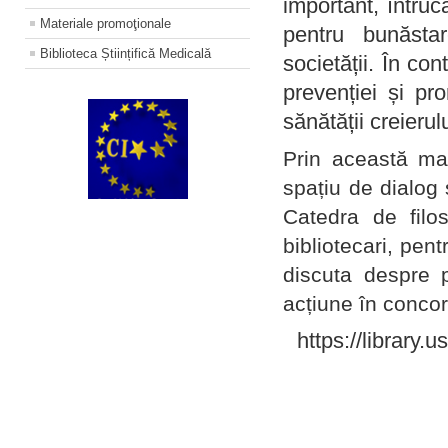
important, întruc
Materiale promoţionale
pentru bunăstar
Biblioteca Științifică Medicală
societății. În con
prevenției și pr
sănătății creierul
Prin această ma
spațiu de dialog 
Catedra de filo
bibliotecari, pent
discuta despre p
acțiune în concord
https://library.