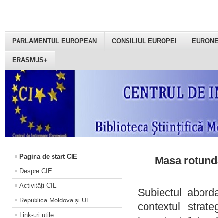
PARLAMENTUL EUROPEAN
CONSILIUL EUROPEI
EURON
ERASMUS+
Pagina de start CIE
Masa rotundă
Despre CIE
Activități CIE
Subiectul aborda
Republica Moldova și UE
contextul strat
Link-uri utile