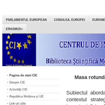
PARLAMENTUL EUROPEAN
CONSILIUL EUROPEI
EURON
ERASMUS+
Pagina de start CIE
Masa rotundă
Despre CIE
Activități CIE
Subiectul aborda
Republica Moldova și UE
contextul strat
Link-uri utile