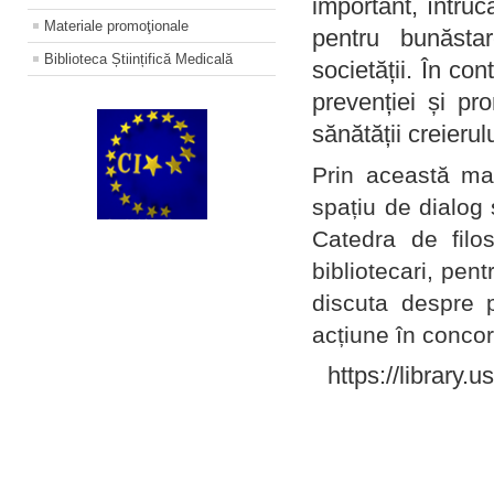
important, întruc
Materiale promoţionale
pentru bunăstar
Biblioteca Științifică Medicală
societății. În con
prevenției și pr
sănătății creierul
Prin această ma
spațiu de dialog 
Catedra de filo
bibliotecari, pent
discuta despre p
acțiune în concord
https://library.