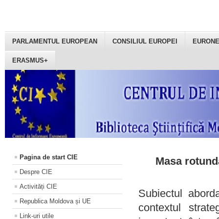
PARLAMENTUL EUROPEAN
CONSILIUL EUROPEI
EURON
ERASMUS+
Pagina de start CIE
Masa rotundă
Despre CIE
Activități CIE
Subiectul aborda
Republica Moldova și UE
contextul strat
Link-uri utile