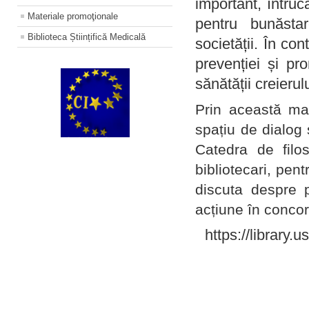
important, întruc
Materiale promoţionale
pentru bunăstar
Biblioteca Științifică Medicală
societății. În con
prevenției și pr
sănătății creierul
Prin această ma
spațiu de dialog 
Catedra de filo
bibliotecari, pent
discuta despre p
acțiune în concord
https://library.