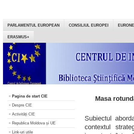
PARLAMENTUL EUROPEAN
CONSILIUL EUROPEI
EURON
ERASMUS+
Pagina de start CIE
Masa rotundă
Despre CIE
Activități CIE
Subiectul aborda
Republica Moldova și UE
contextul strat
Link-uri utile