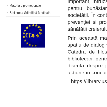
important, întruc
Materiale promoţionale
pentru bunăstar
Biblioteca Științifică Medicală
societății. În con
prevenției și pr
sănătății creierul
Prin această ma
spațiu de dialog 
Catedra de filo
bibliotecari, pent
discuta despre p
acțiune în concord
https://library.