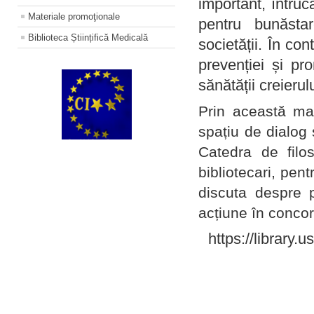
important, întruc
Materiale promoţionale
pentru bunăstar
Biblioteca Științifică Medicală
societății. În con
prevenției și pr
sănătății creierul
Prin această ma
spațiu de dialog 
Catedra de filo
bibliotecari, pent
discuta despre p
acțiune în concord
https://library.