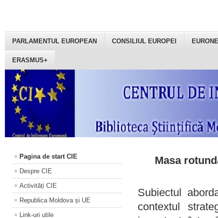
PARLAMENTUL EUROPEAN
CONSILIUL EUROPEI
EURON
ERASMUS+
Pagina de start CIE
Masa rotundă
Despre CIE
Activități CIE
Subiectul aborda
Republica Moldova și UE
contextul strat
Link-uri utile