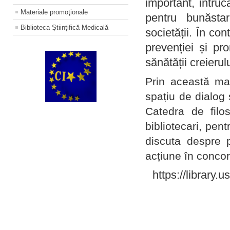
important, întruc
Materiale promoţionale
pentru bunăstar
Biblioteca Științifică Medicală
societății. În con
prevenției și pr
sănătății creierul
Prin această ma
spațiu de dialog 
Catedra de filo
bibliotecari, pent
discuta despre p
acțiune în concord
https://library.