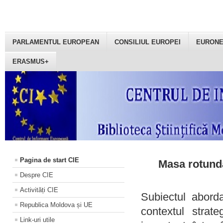
PARLAMENTUL EUROPEAN
CONSILIUL EUROPEI
EURON
ERASMUS+
Pagina de start CIE
Masa rotundă
Despre CIE
Activități CIE
Subiectul aborda
Republica Moldova și UE
contextul strat
Link-uri utile