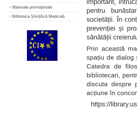
important, întruc
Materiale promoţionale
pentru bunăstar
Biblioteca Științifică Medicală
societății. În con
prevenției și pr
sănătății creierul
Prin această ma
spațiu de dialog 
Catedra de filo
bibliotecari, pent
discuta despre p
acțiune în concord
https://library.