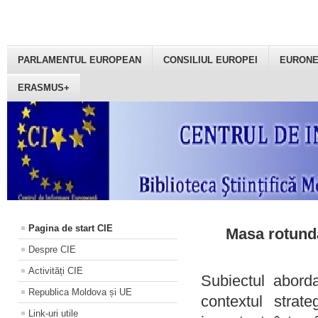
PARLAMENTUL EUROPEAN
CONSILIUL EUROPEI
EURON
ERASMUS+
Pagina de start CIE
Masa rotundă
Despre CIE
Activități CIE
Subiectul aborda
Republica Moldova și UE
contextul strat
Link-uri utile