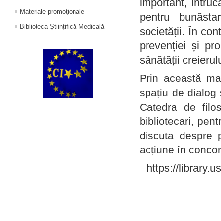
important, întruc
Materiale promoţionale
pentru bunăstar
Biblioteca Științifică Medicală
societății. În con
prevenției și pr
sănătății creierul
Prin această ma
spațiu de dialog 
Catedra de filo
bibliotecari, pent
discuta despre p
acțiune în concord
https://library.