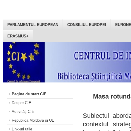
PARLAMENTUL EUROPEAN
CONSILIUL EUROPEI
EURON
ERASMUS+
Pagina de start CIE
Masa rotundă
Despre CIE
Activități CIE
Subiectul aborda
Republica Moldova și UE
contextul strat
Link-uri utile