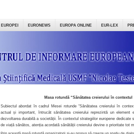
 EUROPEI
EURONEWS
EUROPA ONLINE
EUR-LEX
PR
Masa rotundă “Sănătatea creierului în contextul 
Subiectul abordat în cadrul Mesei rotunde “Sănătatea creierului în context
actual și important, întrucât sănătatea creierului reprezintă un element e
dezvoltarea durabilă a societății. În contextul strategiilor europene dedicate s
de viață sănătos, atenția acordată sănătății creierului devine o prioritate tot 
Prin această masă rotundă organizatorii şi-au propus să creeze un spațiu de dialog