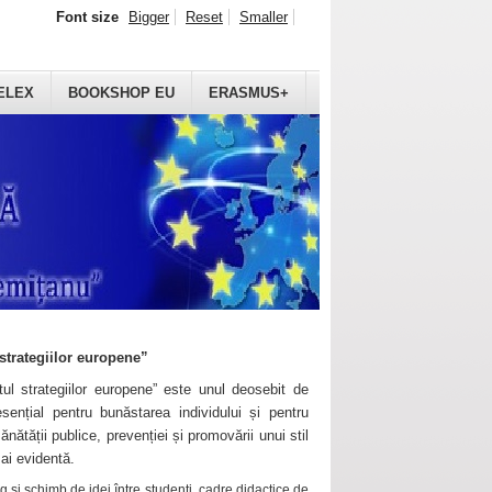
Font size
Bigger
Reset
Smaller
ELEX
BOOKSHOP EU
ERASMUS+
strategiilor europene”
ul strategiilor europene” este unul deosebit de
sențial pentru bunăstarea individului și pentru
ănătății publice, prevenției și promovării unui stil
mai evidentă.
 și schimb de idei între studenți, cadre didactice de