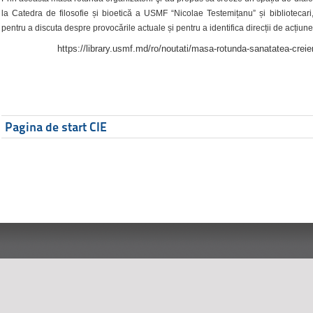
la Catedra de filosofie și bioetică a USMF “Nicolae Testemițanu” și bibliotecari,
pentru a discuta despre provocările actuale și pentru a identifica direcții de acțiune
https://library.usmf.md/ro/noutati/masa-rotunda-sanatatea-creier
Pagina de start CIE