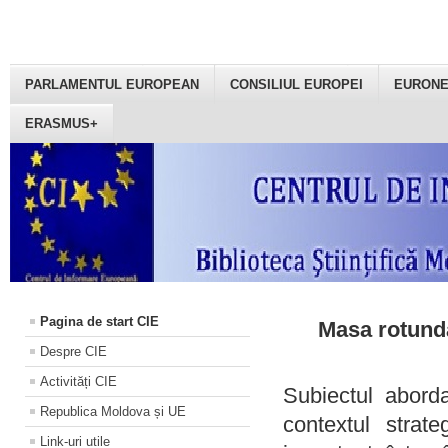
PARLAMENTUL EUROPEAN
CONSILIUL EUROPEI
EURON
ERASMUS+
Pagina de start CIE
Masa rotundă
Despre CIE
Activități CIE
Subiectul aborda
Republica Moldova și UE
contextul strat
Link-uri utile