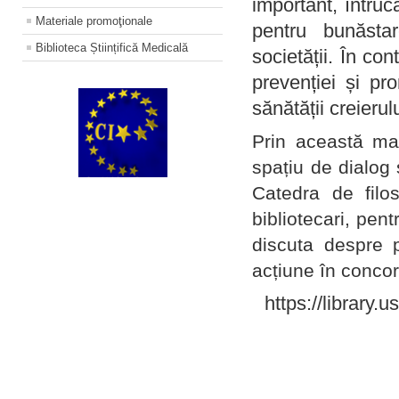
important, întruc
Materiale promoţionale
pentru bunăstar
Biblioteca Științifică Medicală
societății. În con
prevenției și pr
sănătății creierul
Prin această ma
spațiu de dialog 
Catedra de filo
bibliotecari, pent
discuta despre p
acțiune în concord
https://library.