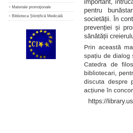
important, întruc
Materiale promoţionale
pentru bunăstar
Biblioteca Științifică Medicală
societății. În con
prevenției și pr
sănătății creierul
Prin această ma
spațiu de dialog 
Catedra de filo
bibliotecari, pent
discuta despre p
acțiune în concord
https://library.