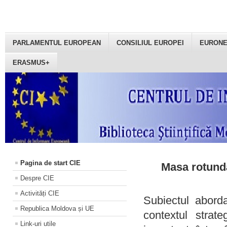
PARLAMENTUL EUROPEAN
CONSILIUL EUROPEI
EURON
ERASMUS+
Pagina de start CIE
Masa rotundă
Despre CIE
Activități CIE
Subiectul aborda
Republica Moldova și UE
contextul strat
Link-uri utile