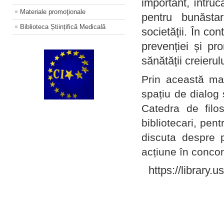
important, întruc
Materiale promoţionale
pentru bunăstar
Biblioteca Științifică Medicală
societății. În con
prevenției și pr
sănătății creierul
Prin această ma
spațiu de dialog 
Catedra de filo
bibliotecari, pent
discuta despre p
acțiune în concord
https://library.